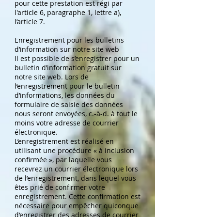
pour cette prestation est régi par
l'article 6, paragraphe 1, lettre a),
l’article 7.
Enregistrement pour les bulletins
d’information sur notre site web
Il est possible de s’enregistrer pour un
bulletin d’information gratuit sur
notre site web. Lors de
l’enregistrement pour le bulletin
d’informations, les données du
formulaire de saisie des données
nous seront envoyées, c.-à-d. à tout le
moins votre adresse de courrier
électronique.
L’enregistrement est réalisé en
utilisant une procédure « à inclusion
confirmée », par laquelle vous
recevrez un courrier électronique lors
de l’enregistrement, dans lequel vous
êtes prié de confirmer votre
enregistrement. Cette confirmation est
nécessaire pour empêcher quiconque
d’enregistrer des adresses de courrier