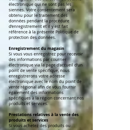
électronique qui ne sont pas les
siennes. Votre consentement sera
obtenu pour le traitement des
données pendant la procédure
d’enregistrement et il y est fait
référence à la présente Politique de
protection des données.
Enregistrement du magasin
Si vous vous enregistrez pour recevoir
des informations par courrier
électronique via la page d’accueil d’un
point de vente spécifique, nous
enregistrerons votre adresse
électronique avec le nom du point de
vente régional afin de vous fournir
également des informations
spécifiques à la région concernant nos
produits et services.
Prestations relatives à la vente des
produits et services
Si vous achetez des produits ou