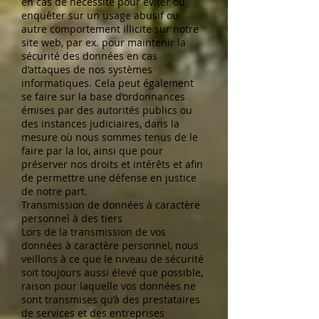
en cas de nécessité pour éviter ou
enquêter sur un usage abusif ou
autre comportement illicite sur notre
site web, par ex. pour maintenir la
sécurité des données en cas
d’attaques de nos systèmes
informatiques. Cela peut également
se faire sur la base d’ordonnances
émises par des autorités publics ou
des instances judiciaires, dans la
mesure où nous sommes tenus de le
faire par la loi, ainsi que pour
préserver nos droits et intérêts et afin
de permettre une défense en justice
de notre part.
Transmission de données à caractère
personnel à des tiers
Lors de la transmission de vos
données à caractère personnel, nous
veillons à ce que le niveau de sécurité
soit toujours aussi élevé que possible,
raison pour laquelle vos données ne
sont transmises qu’à des prestataires
de services et des entreprises