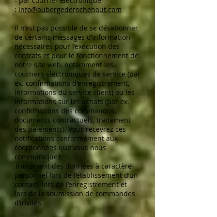
- par courrier électronique
:
info@aubergederochehaut.com
Il n’est pas possible de se désabonner
de certains messages d’information
nécessaires pour l’exécution des
contrats et pour le fonctionnement de
notre site web, notamment les
courriers électroniques de service (par
ex. confirmations d'enregistrement,
informations du service client) ou les
informations sur les achats (par ex.
confirmations des commandes,
documents contractuels, traitement
des paiements). Vous recevrez ces
notifications conformément aux
coordonnées que vous nous
communiquez.
Traitement des données à caractère
personnel lors de l’établissement d’un
contact, lors de l’enregistrement et
lors de la soumission de commandes
d’invités