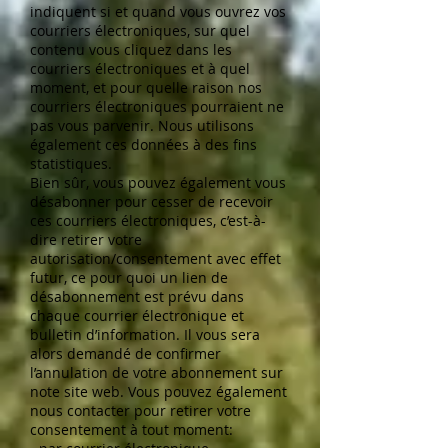
indiquent si et quand vous ouvrez vos
courriers électroniques, sur quel
contenu vous cliquez dans les
courriers électroniques et à quel
moment, et pour quelle raison nos
courriers électroniques pourraient ne
pas vous parvenir. Nous utilisons
également ces données à des fins
statistiques.
Bien sûr, vous pouvez également vous
désabonner pour cesser de recevoir
ces courriers électroniques, c’est-à-
dire retirer votre
autorisation/consentement avec effet
futur, ce pour quoi un lien de
désabonnement est prévu dans
chaque courrier électronique et
bulletin d’information. Il vous sera
alors demandé de confirmer
l’annulation de votre abonnement sur
note site web. Vous pouvez également
nous contacter pour retirer votre
consentement à tout moment: