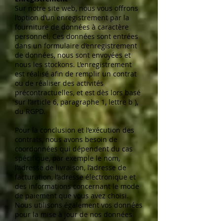
Sur notre site web, nous vous offrons
l’option d’un enregistrement par la
fourniture de données à caractère
personnel. Ces données sont entrées
dans un formulaire d’enregistrement
de données, nous sont envoyées et
nous les stockons. L’enregistrement
est réalisé afin de remplir un contrat
ou de réaliser des activités
précontractuelles, et est dès lors basé
sur l’article 6, paragraphe 1, lettre b ),
du RGPD.
Pour la conclusion et l’exécution des
contrats, nous avons besoin de
coordonnées qui dépendent du cas
spécifique, par exemple le nom,
l’adresse de livraison, l’adresse de
facturation, l’adresse électronique et
des informations concernant le mode
de paiement que vous avez choisi.
Nous utilisons également vos données
pour la mise à jour de nos données