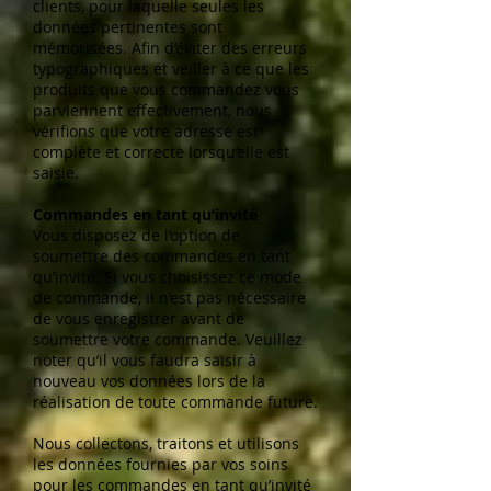
clients, pour laquelle seules les
données pertinentes sont
mémorisées. Afin d’éviter des erreurs
typographiques et veiller à ce que les
produits que vous commandez vous
parviennent effectivement, nous
vérifions que votre adresse est
complète et correcte lorsqu’elle est
saisie.
Commandes en tant qu’invité
Vous disposez de l’option de
soumettre des commandes en tant
qu’invité. Si vous choisissez ce mode
de commande, il n’est pas nécessaire
de vous enregistrer avant de
soumettre votre commande. Veuillez
noter qu’il vous faudra saisir à
nouveau vos données lors de la
réalisation de toute commande future.
Nous collectons, traitons et utilisons
les données fournies par vos soins
pour les commandes en tant qu’invité