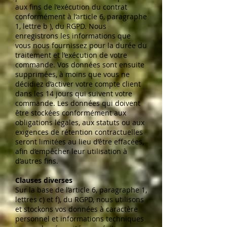
aux fins de l’exécution du contrat
conformément à l’article 6, paragraphe
1, lettre b ), du RGPD. Nous
enregistrons les informations que
vous nous fournissez pour la durée du
traitement et l’exécution de votre
commande. Vos données sont ensuite
supprimées, à moins que vous ne
décidiez d’activer votre compte client
dans les 14 jours qui suivent votre
commande. Les données qui doivent
être stockées conformément aux
obligations légales, aux statuts ou aux
exigences de rétention contractuelles
seront limitées au lieu d’être effacées,
afin d’empêcher leur utilisation à
d’autres fins.
Clauses diverses
Sur la base de l’article 6, paragraphe 1,
lettres c) et f), du RGPD, nous utilisons
et stockons vos données à caractère
personnel et informations techniques