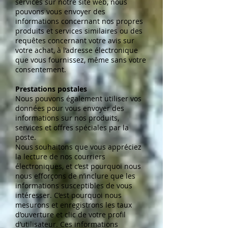
services sur notre site web, nous
pouvons vous envoyer des
informations concernant nos propres
produits et services similaires ou des
requêtes concernant votre avis sur
votre achat, à l’adresse électronique
que vous fournissez, même sans votre
consentement.
Prestations postales
Nous pouvons également utiliser vos
données pour vous envoyer des
informations sur nos produits,
services et offres spéciales par la
poste.
Nous souhaitons que vous appréciez
la lecture de nos courriers
électroniques, et c’est pourquoi nous
nous efforçons de n’inclure que les
informations susceptibles de vous
intéresser. C’est pourquoi nous
mesurons et enregistrons les taux
d’ouverture et clic de votre profil
d’utilisateur. Ces informations