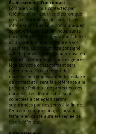
Établissement d’un contact
Lorsque vous nous contactez par
téléphone, par courrier électronique
ou via le formulaire de contact, les
informations que vous communiquez
seront enregistrées par nous, sur la
base de l’article 6, paragraphe 1, lettre
a), du RGPD afin de répondre à vos
questions. Le contact sera consigné
afin de pouvoir fournir une preuve du
contact, conformément aux exigences
légales. Votre consentement sera
obtenu pour le traitement des
données en remplissant le formulaire
de contact et il sera fait référence à la
présente Politique de protection des
données. Les données qui sont
collectées à cet égard seront
supprimées par nos soins à la fin de
l’entretien en question, et lorsque
l’affaire en cause aura été réglée de
façon définitive.
Enregistrement