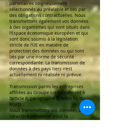
partenaires soigneusement
sélectionnés au préalable et liés par
des obligations contractuelles. Nous
transmettons également vos données
à des organismes qui sont situés dans
l’Espace économique européen et qui
sont donc soumis à la législation
stricte de l’UE en matière de
protection des données ou qui sont
liés par une norme de sécurité
correspondante. La transmission de
données à des pays tiers n’est
actuellement ni réalisée ni prévue.
Transmission parmi les entreprises
affiliées au Groupe conformément à
l’article 6, paragraphe 1, lettre b), du
RGPD
Nous transmettons vos données à
caractère personnel pour la
conclusion et l’exécution de contrats
relatifs à l’exécution de livraisons et de
services sur notre site web à des
entreprises affilées au Groupe, afin